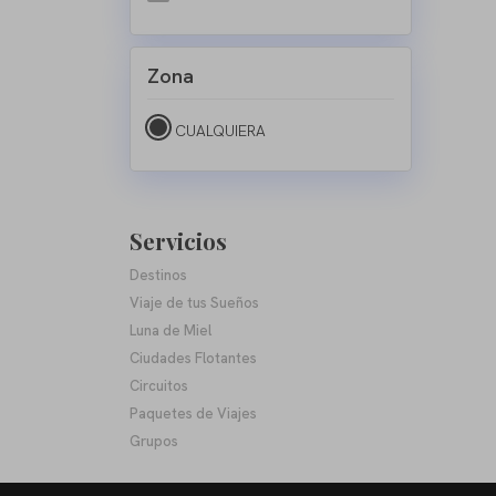
Zona
CUALQUIERA
Servicios
Destinos
Viaje de tus Sueños
Luna de Miel
Ciudades Flotantes
Circuitos
Paquetes de Viajes
Grupos