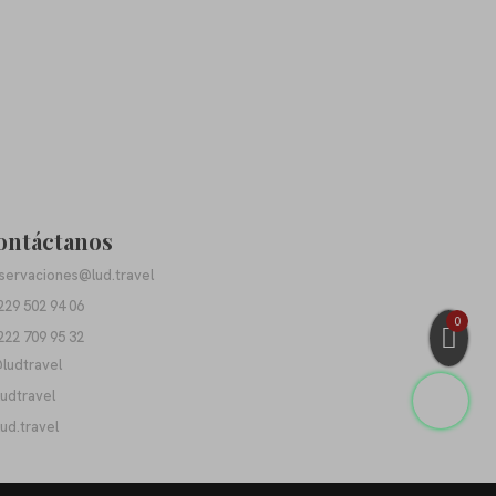
ontáctanos
servaciones@lud.travel
229 502 94 06
0
222 709 95 32
ludtravel
ludtravel
lud.travel