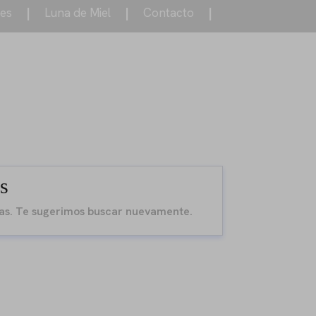
tes
|
Luna de Miel
|
Contacto
|
s
das. Te sugerimos buscar nuevamente.