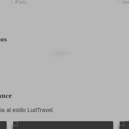
ios
ance
a al estilo LudTravel.