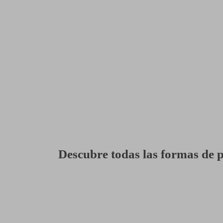
un crucero y sin duda alguna
ejor opción, ya que pudimos
in hacer pesado el viaje a mi
s disfrutamos, recomendado al
1000 %
Descubre todas las formas de 