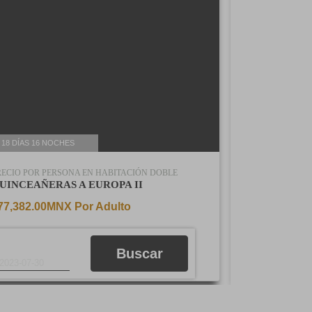
11 DÍAS 9 NOCHES
BLE
PERSONA EN HABITACIÓN DOBLE
BRASIL Y ARGENTINA
$30,580.00MNX Por Adulto
Buscar
2023-08-17