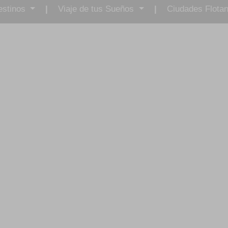
estinos
|
Viaje de tus Sueños
|
Ciudades Flotan