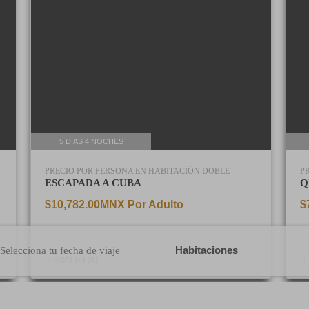
18 DÍAS 16 NOCHES
BITACIÓN DOBLE
PRECIO POR PERSONA EN HABITACIÓN DO
QUINCEAÑERAS A EUROPA II
ulto
$77,382.00MNX Por Adulto
Habitaciones
2023-07-30